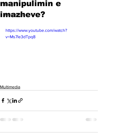
manipulimin e
Blog
imazheve?
Multimedia
https://www.youtube.com/watch?
v=Ms7le3dTpq8
Multimedia