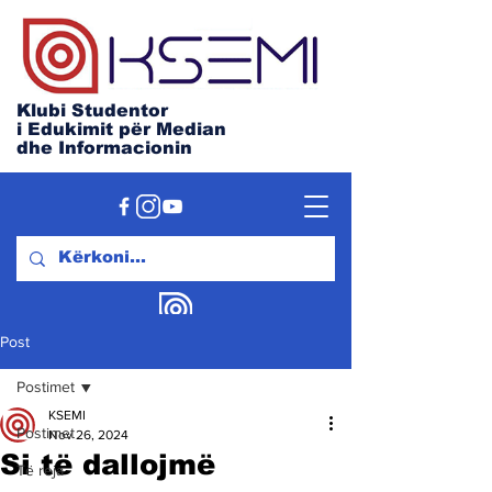
Klubi Studentor
i Edukimit për Median
dhe Informacionin
Post
Postimet
KSEMI
Postimet
Nov 26, 2024
Si të dallojmë
Të reja