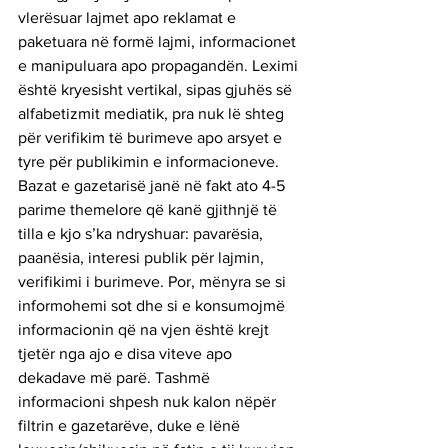
vlerësuar lajmet apo reklamat e 
paketuara në formë lajmi, informacionet 
e manipuluara apo propagandën. Leximi 
është kryesisht vertikal, sipas gjuhës së 
alfabetizmit mediatik, pra nuk lë shteg 
për verifikim të burimeve apo arsyet e 
tyre për publikimin e informacioneve.
Bazat e gazetarisë janë në fakt ato 4-5 
parime themelore që kanë gjithnjë të 
tilla e kjo s’ka ndryshuar: pavarësia, 
paanësia, interesi publik për lajmin, 
verifikimi i burimeve. Por, mënyra se si 
informohemi sot dhe si e konsumojmë 
informacionin që na vjen është krejt 
tjetër nga ajo e disa viteve apo 
dekadave më parë. Tashmë 
informacioni shpesh nuk kalon nëpër 
filtrin e gazetarëve, duke e lënë 