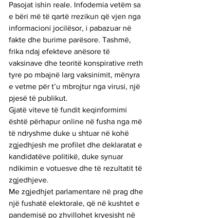
Pasojat ishin reale. Infodemia vetëm sa 
e bëri më të qartë rrezikun që vjen nga 
informacioni jocilësor, i pabazuar në 
fakte dhe burime parësore. Tashmë, 
frika ndaj efekteve anësore të 
vaksinave dhe teoritë konspirative rreth 
tyre po mbajnë larg vaksinimit, mënyra 
e vetme për t’u mbrojtur nga virusi, një 
pjesë të publikut.
Gjatë viteve të fundit keqinformimi 
është përhapur online në fusha nga më 
të ndryshme duke u shtuar në kohë 
zgjedhjesh me profilet dhe deklaratat e 
kandidatëve politikë, duke synuar 
ndikimin e votuesve dhe të rezultatit të 
zgjedhjeve.
Me zgjedhjet parlamentare në prag dhe 
një fushatë elektorale, që në kushtet e 
pandemisë po zhvillohet kryesisht në 