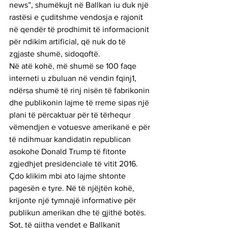
news”, shumëkujt në Ballkan iu duk një 
rastësi e çuditshme vendosja e rajonit 
në qendër të prodhimit të informacionit 
për ndikim artificial, që nuk do të 
zgjaste shumë, sidoqoftë.
Në atë kohë, më shumë se 100 faqe 
interneti u zbuluan në vendin fqinj1, 
ndërsa shumë të rinj nisën të fabrikonin 
dhe publikonin lajme të rreme sipas një 
plani të përcaktuar për të tërhequr 
vëmendjen e votuesve amerikanë e për 
të ndihmuar kandidatin republican 
asokohe Donald Trump të fitonte 
zgjedhjet presidenciale të vitit 2016. 
Çdo klikim mbi ato lajme shtonte 
pagesën e tyre. Në të njëjtën kohë, 
krijonte një tymnajë informative për 
publikun amerikan dhe të gjithë botës.
Sot, të gjitha vendet e Ballkanit 