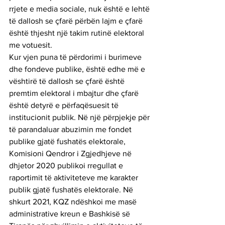
rrjete e media sociale, nuk është e lehtë 
të dallosh se çfarë përbën lajm e çfarë 
është thjesht një takim rutinë elektoral 
me votuesit.
Kur vjen puna të përdorimi i burimeve 
dhe fondeve publike, është edhe më e 
vështirë të dallosh se çfarë është 
premtim elektoral i mbajtur dhe çfarë 
është detyrë e përfaqësuesit të 
institucionit publik. Në një përpjekje për 
të parandaluar abuzimin me fondet 
publike gjatë fushatës elektorale, 
Komisioni Qendror i Zgjedhjeve në 
dhjetor 2020 publikoi rregullat e 
raportimit të aktiviteteve me karakter 
publik gjatë fushatës elektorale. Në 
shkurt 2021, KQZ ndëshkoi me masë 
administrative kreun e Bashkisë së 