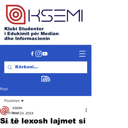
Klubi Studentor
i Edukimit për Median
dhe Informacionin
Post
Postimet
KSEMI
Postimet
Nov 23, 2024
Si të lexosh lajmet si
Të reja