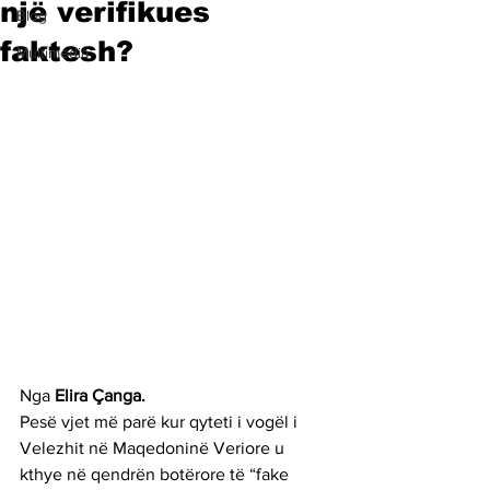
një verifikues
Blog
faktesh?
Multimedia
Nga 
Elira Çanga.
Pesë vjet më parë kur qyteti i vogël i 
Velezhit në Maqedoninë Veriore u 
kthye në qendrën botërore të “fake 