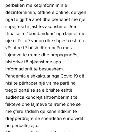
përballen me keqinformimin e 
dezinformimin, offline e online, që vjen 
nga të gjitha anët dhe përhapet me një 
shpejtësi të jashtëzakonshme. Jemi 
thuajse të “bombarduar” nga lajmet me 
një cilësi që varion dhe shpesh është e 
vështirë të bësh diferencën mes 
lajmeve të rreme dhe propagandës, 
historive të njëanshme apo 
informacionit të besueshëm.
Pandemia e shkaktuar nga Covid 19 që 
nisi të përhapet një vit më parë na 
tregoi qartë se sa e brishtë është 
audienca kundrejt shtrembërimit të 
fakteve dhe lajmeve të rreme dhe se 
me çfarë sfidash që kanë ndikim të 
drejtpërdrejtë në shëndetin e individit 
po përballej ajo.