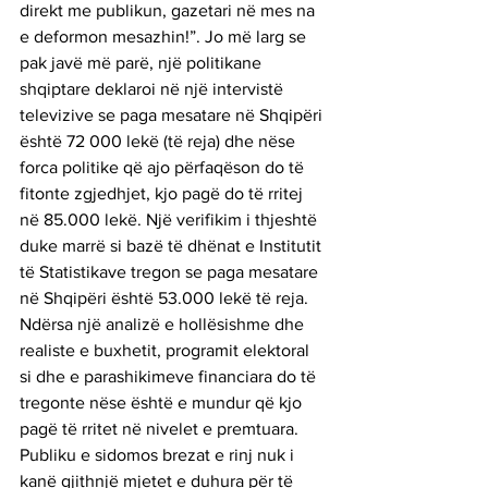
direkt me publikun, gazetari në mes na 
e deformon mesazhin!”. Jo më larg se 
pak javë më parë, një politikane 
shqiptare deklaroi në një intervistë 
televizive se paga mesatare në Shqipëri 
është 72 000 lekë (të reja) dhe nëse 
forca politike që ajo përfaqëson do të 
fitonte zgjedhjet, kjo pagë do të rritej 
në 85.000 lekë. Një verifikim i thjeshtë 
duke marrë si bazë të dhënat e Institutit 
të Statistikave tregon se paga mesatare 
në Shqipëri është 53.000 lekë të reja. 
Ndërsa një analizë e hollësishme dhe 
realiste e buxhetit, programit elektoral 
si dhe e parashikimeve financiara do të 
tregonte nëse është e mundur që kjo 
pagë të rritet në nivelet e premtuara.
Publiku e sidomos brezat e rinj nuk i 
kanë gjithnjë mjetet e duhura për të 