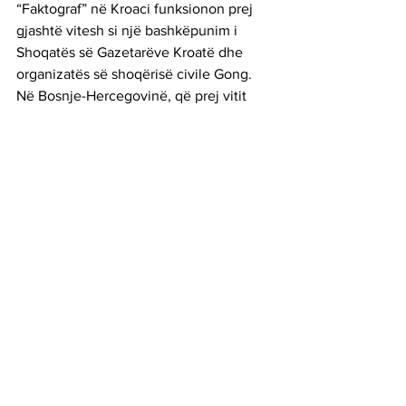
“Faktograf” në Kroaci funksionon prej 
gjashtë vitesh si një bashkëpunim i 
Shoqatës së Gazetarëve Kroatë dhe 
organizatës së shoqërisë civile Gong. 
Në Bosnje-Hercegovinë, që prej vitit 
2010, Instinomjer verifikon deklaratat e 
politikanëve dhe zyrtarëve publikë dhe 
që prej vitit 2017 edhe Raskrinkavanje 
po e bën këtë.
Kallxo.com
 në Kosovë prej vitesh 
verifikon faktet, si një projekt i 
përbashkët i organizatave Internews 
Kosova, Rrjeti Ballkanik i Gazetarisë 
Hulumtuese dhe Agjencisë Kundër 
Korrupsionit.
Faktoje në Shqipëri është një shërbim i 
krijuar në vitin 2018 dhe i vjen në 
ndihmë publikut të informohet bazuar 
mbi fakte, promovojnë transparencën 