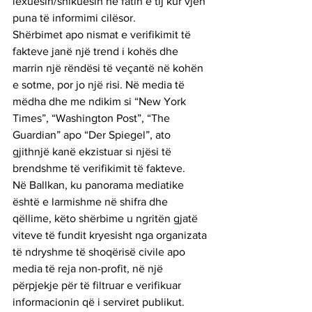
lexuesin/shikuesin në fatin e tij kur vjen 
puna të informimi cilësor.
Shërbimet apo nismat e verifikimit të 
fakteve janë një trend i kohës dhe 
marrin një rëndësi të veçantë në kohën 
e sotme, por jo një risi. Në media të 
mëdha dhe me ndikim si “New York 
Times”, “Washington Post”, “The 
Guardian” apo “Der Spiegel”, ato 
gjithnjë kanë ekzistuar si njësi të 
brendshme të verifikimit të fakteve.
Në Ballkan, ku panorama mediatike 
është e larmishme në shifra dhe 
qëllime, këto shërbime u ngritën gjatë 
viteve të fundit kryesisht nga organizata 
të ndryshme të shoqërisë civile apo 
media të reja non-profit, në një 
përpjekje për të filtruar e verifikuar 
informacionin që i serviret publikut.