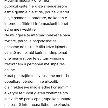
Mbulimi mediatik dhe informimi i 
publikut gjatë një krize shëndetësore 
është gjithnjë një sfidë, por në kushtet 
e një pandemie botërore, në kohën e 
internetit, filtrimi I informacionit bëhet 
edhe më i vështirë.
Në mungesë të informacioneve të para 
zyrtare, përballë paqartësisë së 
pritshme në raste të tilla krize lajmet e 
para të rreme mbi kurimin, simptomat 
dhe mënyrat për të evituar virusin e 
rrezikshëm u përhapën me shpejtësi 
online.
Kurat për trajtimin e virusit me metoda 
popullore, përdorimin e alkoolit, 
dizinfektuesve madje edhe konsumimin 
e këtyre të fundit gjetën zbatim te ata 
individë në panik apo grupe komunitare 
me pak të informuara lidhur me virusin.