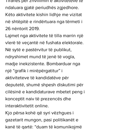
Tiranës për zhvillimin e aktiviteteve të 
ndaluara gjatë periudhës zgjedhore. 
Këto aktivitete kishin lidhje me vizitat 
në shtëpitë e rindërtuara nga tërmeti i 
26 nëntorit 2019.
Lajmet nga aktivitete të tilla marrin një 
vlerë të veçantë në fushata elektorale. 
Në sytë e pastërvitur të publikut, 
ndryshimet mund të jenë të vogla, 
madje inekzistente. Bombarduar nga 
një “grafik i mirëpërgatitur” i 
aktiviteteve të kandidatëve për 
deputetë, shumë shpesh diskutimi për 
cilësinë e kandidaturave mbetet peng i 
konceptit naiv të prezencës dhe 
interaktivitetit online.
Kjo përsa kohë që syri vëzhgues i 
gazetarit mungon, pasi politikanët e 
kanë të qartë: “duam të komunikojmë 