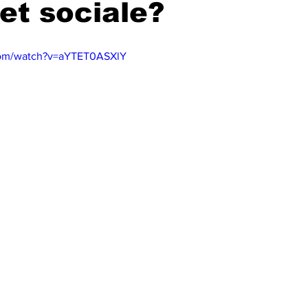
tet sociale?
com/watch?v=aYTET0ASXlY