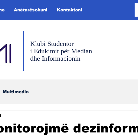
me
Anëtarësohuni
Kontaktoni
Klubi Studentor
i Edukimit për Median
dhe Informacionin
Multimedia
4
onitorojmë dezinfor