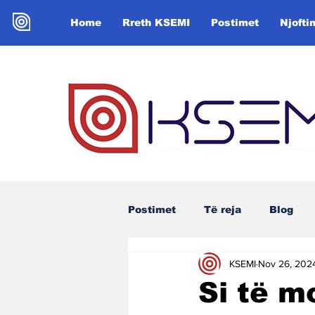
Home
Rreth KSEMI
Postimet
Njofti
Postimet
Të reja
Blog
KSEMI
Nov 26, 202
Si të m