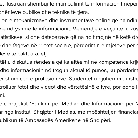
ët ilustruan shembuj të manipulimit të informacionit nëpër
ëdhënieve publike dhe teknika të tjera.
ohjen e mekanizmave dhe instrumentave online që na ndih
ë e ndryshme të informacionit. Vëmendje e veçantë iu kush
statistikave, si dhe databazave që na ndihmojnë në këtë dre
ve dhe faqeve në rrjetet sociale, përdorimin e mjeteve për g
ve të caktuara, etj.
tët u diskutua rëndësia që ka aftësimi në kompetenca krij
he informacionin në tregun aktual të punës, ku përdorimi
ër shumicën e profesioneve. Studentët u njohën me instr
rolluar fotot dhe videot dhe vërtetësinë e tyre, por edhe ll
ni.
së e projektit “Edukimi për Median dhe Informacionin për 
 nga Instituti Shqiptar i Medias, me mbështetjen financia
blikun të Ambasadës Amerikane në Shqipëri.