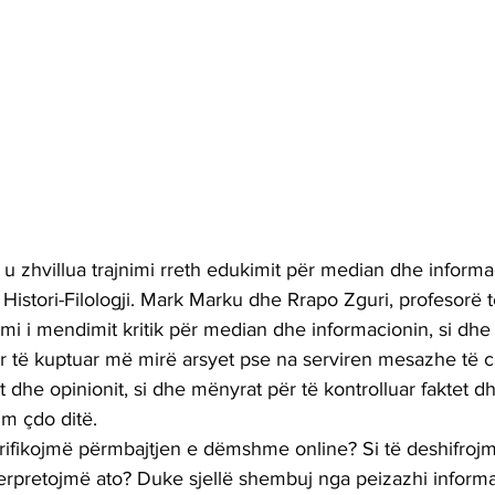
 u zhvillua trajnimi rreth edukimit për median dhe inform
 Histori-Filologji. Mark Marku dhe Rrapo Zguri, profesorë t
mi i mendimit kritik për median dhe informacionin, si dhe te
 të kuptuar më mirë arsyet pse na serviren mesazhe të ca
t dhe opinionit, si dhe mënyrat për të kontrolluar faktet d
im çdo ditë.
erifikojmë përmbajtjen e dëmshme online? Si të deshifro
nterpretojmë ato? Duke sjellë shembuj nga peizazhi inform