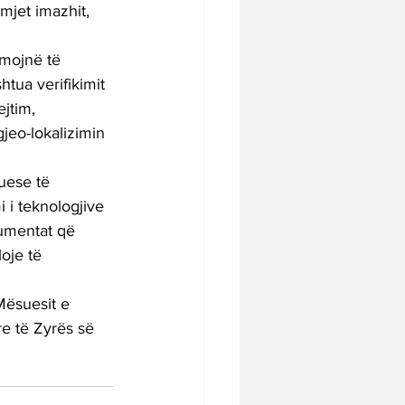
mjet imazhit, 
mojnë të 
tua verifikimit 
jtim, 
jeo-lokalizimin 
uese të 
 i teknologjive 
umentat që 
oje të 
Mësuesit e 
re të Zyrës së 