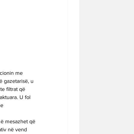
acionin me 
ë gazetarisë, u 
 filtrat që 
ktuara. U fol 
he 
jmë mesazhet që 
ativ në vend 