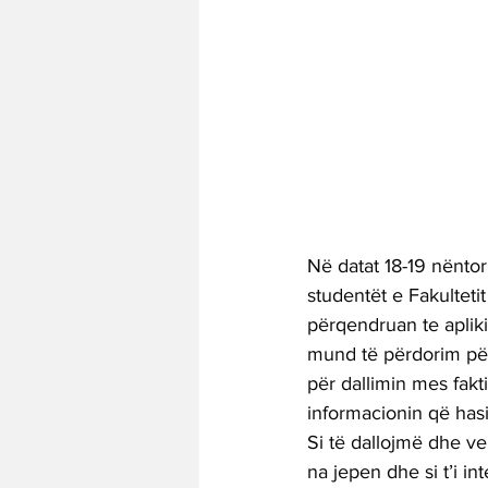
Në datat 18-19 nëntor
studentët e Fakultetit
përqendruan te apliki
mund të përdorim për
për dallimin mes fakti
informacionin që has
Si të dallojmë dhe v
na jepen dhe si t’i i