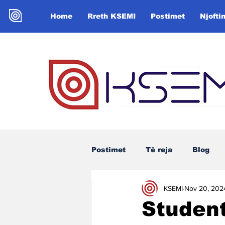
Home
Rreth KSEMI
Postimet
Njofti
Postimet
Të reja
Blog
KSEMI
Nov 20, 202
Student