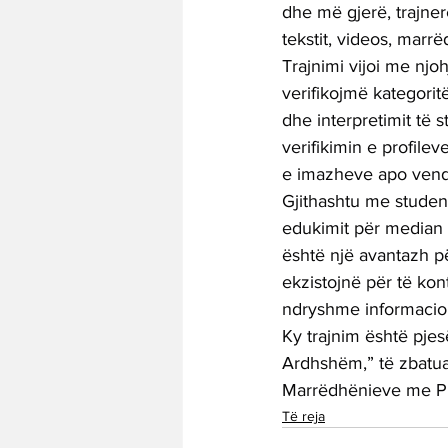
dhe më gjerë, trajner
tekstit, videos, marr
Trajnimi vijoi me nj
verifikojmë kategorit
dhe interpretimit të 
verifikimin e profile
e imazheve apo vende
Gjithashtu me studen
edukimit për median d
është një avantazh p
ekzistojnë për të kont
ndryshme informacio
Ky trajnim është pje
Ardhshëm,” të zbatuar
Marrëdhënieve me Pu
Të reja