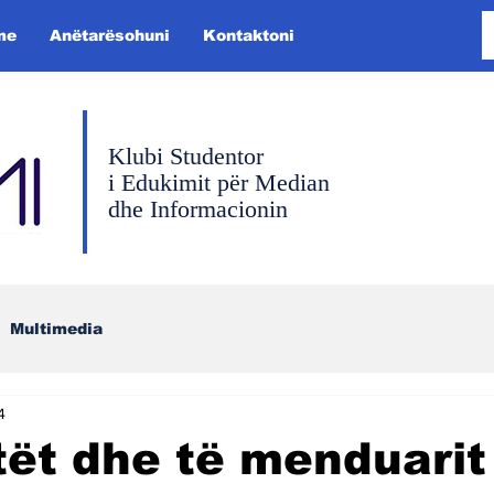
me
Anëtarësohuni
Kontaktoni
Klubi Studentor
i Edukimit për Median
dhe Informacionin
Multimedia
4
ët dhe të menduarit 