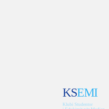
KS
EMI
Klubi Studentor