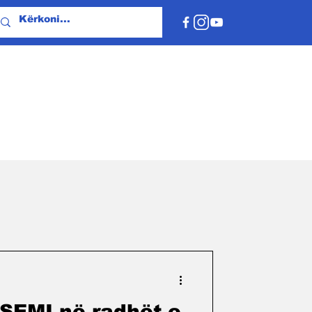
KSEMI në radhët e