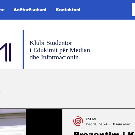
me
Anëtarësohuni
Kontaktoni
Klubi Studentor
i Edukimit për Median
dhe Informacionin
a
KSEMI
Dec 30, 2024
0 min read
Prezantim i 