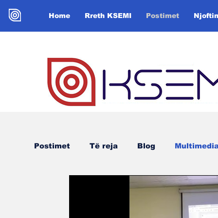
Home
Rreth KSEMI
Postimet
Njofti
Postimet
Të reja
Blog
Multimedi