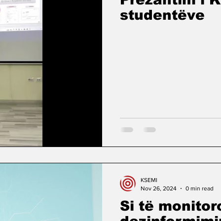
studentëve
KSEMI
Nov 26, 2024
0 min read
Si të monito