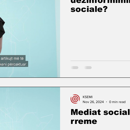
dezinformimin
sociale?
KSEMI
Nov 26, 2024
0 min read
Mediat social
rreme