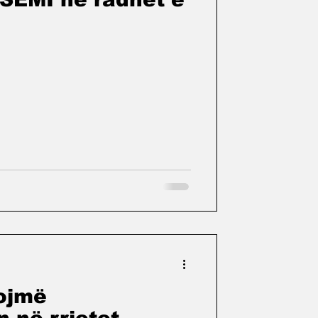
rojmë