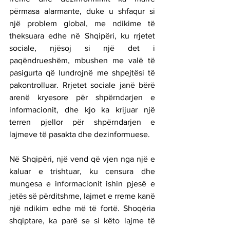
përmasa alarmante, duke u shfaqur si 
një problem global, me ndikime të 
theksuara edhe në Shqipëri, ku rrjetet 
sociale, njësoj si një det i 
paqëndrueshëm, mbushen me valë të 
pasigurta që lundrojnë me shpejtësi të 
pakontrolluar. Rrjetet sociale janë bërë 
arenë kryesore për shpërndarjen e 
informacionit, dhe kjo ka krijuar një 
terren pjellor për shpërndarjen e 
lajmeve të pasakta dhe dezinformuese.
Në Shqipëri, një vend që vjen nga një e 
kaluar e trishtuar, ku censura dhe 
mungesa e informacionit ishin pjesë e 
jetës së përditshme, lajmet e rreme kanë 
një ndikim edhe më të fortë. Shoqëria 
shqiptare, ka parë se si këto lajme të 