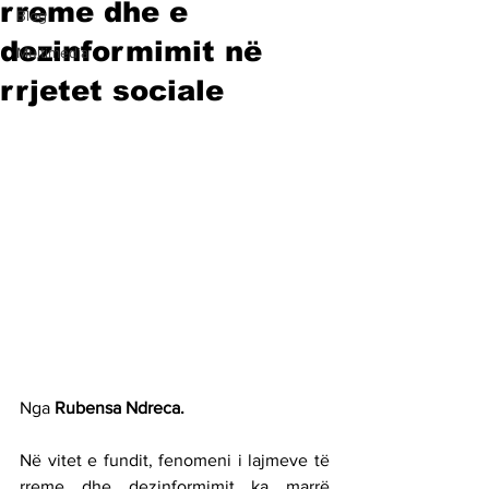
rreme dhe e
Blog
dezinformimit në
Multimedia
rrjetet sociale
Nga 
Rubensa Ndreca.
Në vitet e fundit, fenomeni i lajmeve të 
rreme dhe dezinformimit ka marrë 