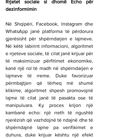
Rrjetet sociale si dhomë Echo për 
dezinformimin
Në Shqipëri, Facebook, Instagram dhe 
WhatsApp janë platforma të përdorura 
gjerësisht për shpërndarjen e lajmeve. 
Në këtë labirint informacioni, algoritmet 
e rrjeteve sociale, të cilat janë krijuar për 
të maksimizuar përfitimet ekonomike, 
kanë një rol të madh në shpërndarjen e 
lajmeve të rreme. Duke favorizuar 
përmbajtjen që tërheq më shumë 
klikime, algoritmet shpesh promovojnë 
lajme të cilat janë të pasakta ose të 
manipuluara. Ky proces krijon një 
kambanë echo: një rreth të ngushtë 
njerëzish që vazhdojnë të ndajnë dhe të 
shpërndajnë lajme pa verifikimet e 
duhura, duke krijuar kështu një efekt 