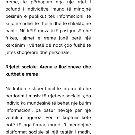
rreme, të përhapura nga një rrjet i 
pafund i individëve, mund të minojnë 
besimin e publikut tek informacioni, të 
krijojnë ndasi të thella dhe të shkaktojnë 
panik. Në këtë mozaik të pasigurisë dhe 
frikës, lajmet e rreme janë bërë një 
kërcënim i vërtetë që ndot çdo fushë të 
jetës shoqërore dhe personale.
Rrjetet sociale: Arena e iluzioneve dhe 
kurthet e rreme
Në kohën e shpërthimit të internetit dhe 
përdorimit masiv të rrjeteve sociale, çdo 
individ ka mundësinë të bëhet një burim 
informacioni, pa pasur nevojë për një 
verifikim rigoroz. Për të kuptuar këtë 
botë të ngatërruar, mund t’i mendojmë 
platformat sociale si një teatër i madh, 