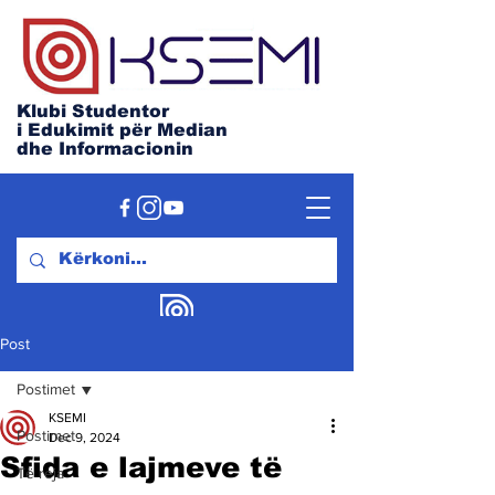
Klubi Studentor
i Edukimit për Median
dhe Informacionin
Post
Postimet
KSEMI
Postimet
Dec 9, 2024
Sfida e lajmeve të
Të reja