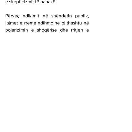
e skepticizmit të pabazë.
Përveç ndikimit në shëndetin publik, 
lajmet e rreme ndihmojnë gjithashtu në 
polarizimin e shoqërisë dhe rritjen e 
tensioneve politike. Ato shpesh 
përdoren si mjet për të manipuluar 
opinione publike, duke krijuar konflikte 
të brendshme dhe duke penguar 
zhvillimin e një debati të shëndetshëm 
dhe të informuar.
Një rrugë e pashkelur përpara: Çfarë 
mund të bëjmë?
Në një kohë ku informacioni është një 
mjet i fuqishëm, për të mbrojtur të 
vërtetën, është e nevojshme që 
individët të zhvillojnë një qëndrim kritik 