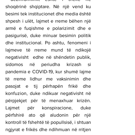
shoqërinë shqiptare. Në një vend ku 
besimi tek institucionet dhe media është 
shpesh i ulët, lajmet e rreme bëhen një 
armë e fuqishme e polarizimit dhe e 
pasigurisë, duke minuar besimin politik 
dhe institucional. Po ashtu, fenomeni i 
lajmeve të rreme mund të ndikojë 
negativisht  edhe në shëndetin publik, 
sidomos në periudha krizash si 
pandemia e COVID-19, kur shumë lajme 
të rreme lidhur me vaksinimin dhe 
pasojat e tij përhapën frikë dhe 
konfuzion, duke ndikuar negativisht në 
përpjekjet për të menaxhuar krizën. 
Lajmet për konspiracione, duke 
përfshirë ato që aludonin për një 
kontroll të fshehtë të popullsisë, i shtuan 
ngjyrat e frikës dhe ndihmuan në rritjen 