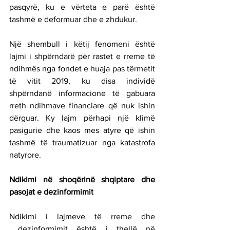
pasqyrë, ku e vërteta e parë është 
tashmë e deformuar dhe e zhdukur.
Një shembull i këtij fenomeni është 
lajmi i shpërndarë për rastet e rreme të 
ndihmës nga fondet e huaja pas tërmetit 
të vitit 2019, ku disa individë 
shpërndanë informacione të gabuara 
rreth ndihmave financiare që nuk ishin 
dërguar. Ky lajm përhapi një klimë 
pasigurie dhe kaos mes atyre që ishin 
tashmë të traumatizuar nga katastrofa 
natyrore.
Ndikimi në shoqërinë shqiptare dhe 
pasojat e dezinformimit
Ndikimi i lajmeve të rreme dhe 
 dezinformimit është i thellë në 