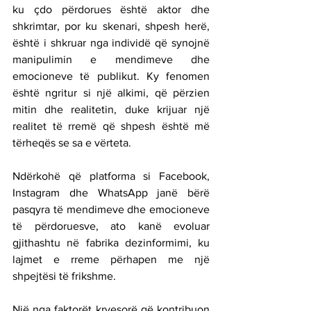
ku çdo përdorues është aktor dhe 
shkrimtar, por ku skenari, shpesh herë, 
është i shkruar nga individë që synojnë 
manipulimin e mendimeve dhe 
emocioneve të publikut. Ky fenomen 
është ngritur si një alkimi, që përzien 
mitin dhe realitetin, duke krijuar një 
realitet të rremë që shpesh është më 
tërheqës se sa e vërteta.
Ndërkohë që platforma si Facebook, 
Instagram dhe WhatsApp janë bërë 
pasqyra të mendimeve dhe emocioneve 
të përdoruesve, ato kanë evoluar 
gjithashtu në fabrika dezinformimi, ku 
lajmet e rreme përhapen me një 
shpejtësi të frikshme.
Një nga faktorët kryesorë që kontribuon 